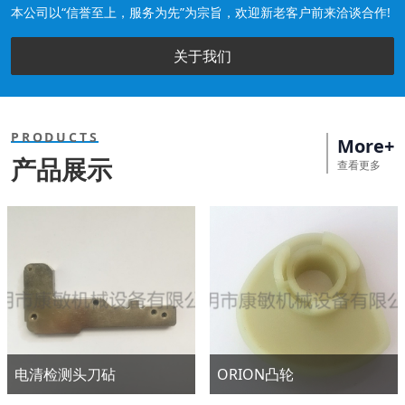
本公司以“信誉至上，服务为先”为宗旨，欢迎新老客户前来洽谈合作!
关于我们
PRODUCTS
More+
产品展示
查看更多
电清检测头刀砧
ORION凸轮