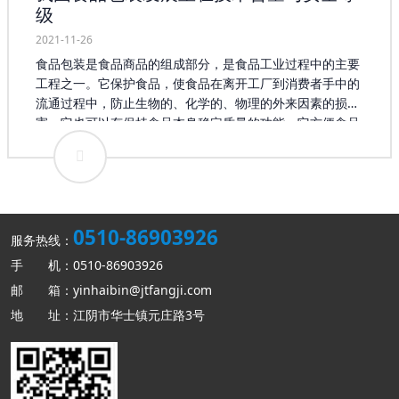
级
2021-11-26
食品包装是食品商品的组成部分，是食品工业过程中的主要
工程之一。它保护食品，使食品在离开工厂到消费者手中的
流通过程中，防止生物的、化学的、物理的外来因素的损
害，它也可以有保持食品本身稳定质量的功能，它方便食品
的食用，又是首先表现食品外观，吸引消费的形象，具有物
质成本以外的价值。因此，食品包装制造也是食品制造系统
工程不可分的部分。但食品包装制造的通用性又使它有相对
独立的自我体系。 以往食品包装更多的只是停留在简单的食
品“包裹”范畴，而随着消费者需求的日益个性化，食品包装
0510-86903926
开始融入更多的内容。在业内专家顾卫东看来，现在消费者
服务热线：
对于食品包装的要求更多倾向于高质量、高技术含量，这就
手 机：0510-86903926
使得食品包装企业要从自身的生产、经营上进行转变，使产
邮 箱：yinhaibin@jtfangji.com
品能够适应新的需求。在互联网影响不断扩大的今天，顾卫
地 址：江阴市华士镇元庄路3号
东认为将移动互联网融入食品包装企业的生产无疑是解决以
上问题的办法。 据统计，目前我国的食品行业在国际市场中
占有很大比重，其所衍生出的食品包装也存在巨大的需求，
这为整个行业的发展提供了坚实的基础。我国食品包装行业
的产值正在以每年15%左右的速度增长，每年产生的经济效