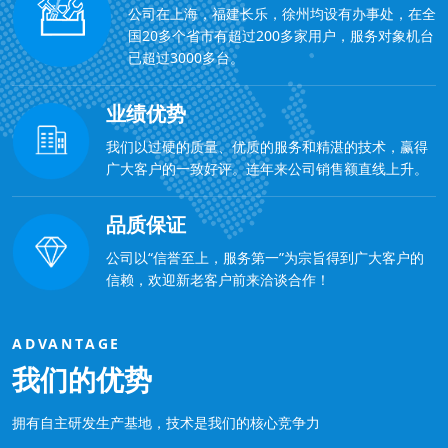
公司在上海，福建长乐，徐州均设有办事处，在全
国20多个省市有超过200多家用户，服务对象机台
已超过3000多台。
业绩优势
我们以过硬的质量、优质的服务和精湛的技术，赢得
广大客户的一致好评。连年来公司销售额直线上升。
品质保证
公司以“信誉至上，服务第一”为宗旨得到广大客户的
信赖，欢迎新老客户前来洽谈合作！
ADVANTAGE
我们的优势
拥有自主研发生产基地，技术是我们的核心竞争力