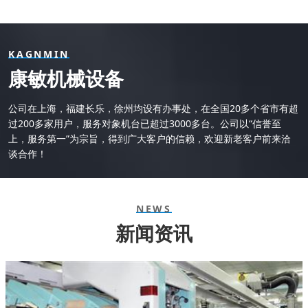
KAGNMIN
康敏机械设备
公司在上海，福建长乐，徐州均设有办事处，在全国20多个省市有超
过200多家用户，服务对象机台已超过3000多台。公司以“信誉至
上，服务第一”为宗旨，得到广大客户的信赖，欢迎新老客户前来洽
谈合作！
NEWS
新闻资讯