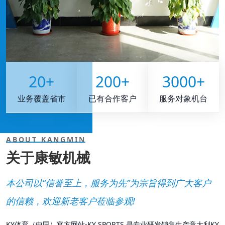
20
+
200
+
3000
+
业务覆盖省市
已有合作客户
服务对象机台
ABOUT KANGMIN
关于康敏机械
本公司以“信誉至上，服务为先”为宗旨得到广大客户
的信赖，欢迎新老客户莅临参观!
KY体育（中国）官方网站-KY SPORTS 是专业研发销售生产意大利KY