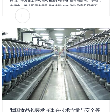
连山、宁波建工等公司公布海外业务的新布局情况。 分析人
士指出，推进国际产能和装备制造合作的指导意见已经下
发，相关配套政策措施将陆续出台，装备制造、工程施工等
重点行业将明显受益扶持政策，相关上市公司表现值得期
待。上市公司加速“走出去” 中国武夷5月26日公告称，公司
近日在肯尼亚、埃塞俄比亚和乌干达等国家先后承接到四个
建筑工程施工项目。建筑工程施工承包或分包合同均已签
订，合同累计金额约为4.54亿元人民币。这些合同中，工期
最长的为20个月，最短的为270天，随着合同的推进，将给
中国武夷带来经营利润。 祁连山5月26日公告称，5月25
日，祁连山、八冶建设集团有限公司与吉尔吉斯JBK建设有
限公司就共同开发建设吉尔吉斯斯坦奥什州吉尔吉斯阿布什
尔水泥生产线项目签署备忘录。根据备忘录内容，三方合作
计划在吉尔吉斯斯坦南部共同投资建设水泥生产线项目，项
目总投资约1.3亿美元，祁连山、八冶建设集团有限公司占
80%、吉方占20%，5月起共同研究讨论合作的所有细节。
我国食品包装发展重在技术含量与安全等